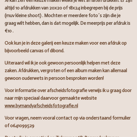
Je kan zelf een keuze maken welke je wilt af laten drukken. Er zijn
altijd 10 afdrukken van 20x20 of 18x24 inbegrepen bij de prijs
(muv kleine shoot) . Mochten er meerdere foto´s zijn die je
graag wilt hebben, dan is dat mogelijk. De meerprijs per afdruk is
€10 .
Ook kun je in deze galerij een keuze maken voor een afdruk op
bijvoorbeeld canvas of dibond.
Uiteraard wil ik je ook gewoon persoonlijk helpen met deze
zaken. Afdrukken, vergroten of een album maken kan allemaal
gewoon ouderwets in persoon besproken worden!
Voor informatie over afscheidsfotografie verwijs ik u graag door
naar mijn speciaal daarvoor gemaakte website
www.bymandyafscheidsfotografie.nl
Voor vragen, neem vooral contact op via onderstaand formulier
of 0641099529